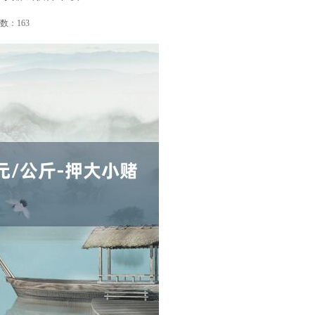
次数：163