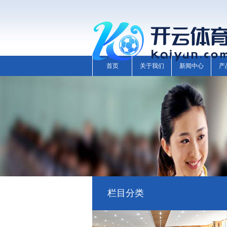
首页
关于我们
新闻中心
产
栏目分类