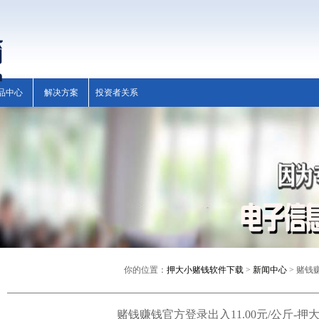
品中心
解决方案
投资者关系
你的位置：
押大小赌钱软件下载
>
新闻中心
> 赌钱
赌钱赚钱官方登录出入11.00元/公斤-