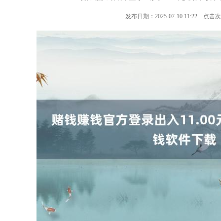
发布日期：2025-07-10 11:22 点击