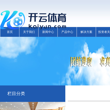
首页
关于我们
新闻中心
产品中心
解决方案
投资者关
栏目分类